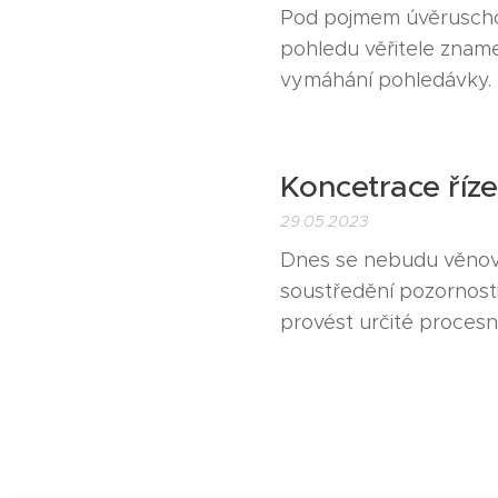
Pod pojmem úvěruschop
pohledu věřitele zname
vymáhání pohledávky.
Koncetrace říze
29.05.2023
Dnes se nebudu věnov
soustředění pozornost
provést určité proces