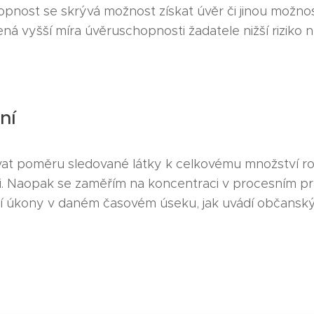
nost se skrývá možnost získat úvěr či jinou možnost
ná vyšší míra úvěruschopnosti žadatele nižší riziko n
ní
at poměru sledované látky k celkovému množství r
i. Naopak se zaměřím na koncentraci v procesním pr
ní úkony v daném časovém úseku, jak uvádí občanský