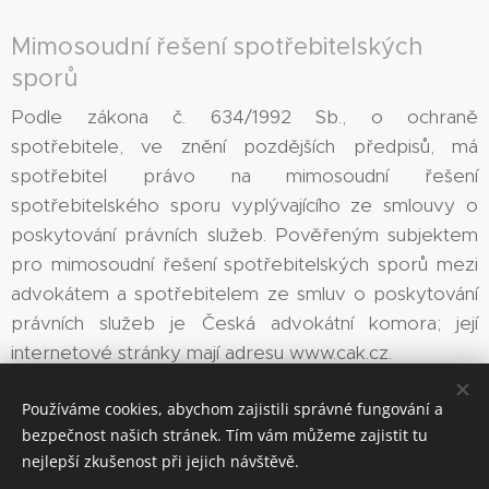
Mimosoudní řešení spotřebitelských
sporů
Podle zákona č. 634/1992 Sb., o ochraně
spotřebitele, ve znění pozdějších předpisů, má
spotřebitel právo na mimosoudní řešení
spotřebitelského sporu vyplývajícího ze smlouvy o
poskytování právních služeb. Pověřeným subjektem
pro mimosoudní řešení spotřebitelských sporů mezi
advokátem a spotřebitelem ze smluv o poskytování
právních služeb je Česká advokátní komora; její
internetové stránky mají adresu www.cak.cz.
Používáme cookies, abychom zajistili správné fungování a
bezpečnost našich stránek. Tím vám můžeme zajistit tu
nejlepší zkušenost při jejich návštěvě.
Mgr. Vít Michel, advokát, ČAK 18146 Janáčkova 1089/20, 702